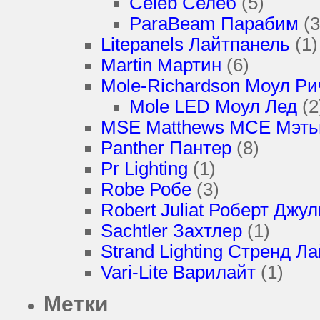
Celeb Селеб
(5)
ParaBeam Парабим
(3
Litepanels Лайтпанель
(1)
Martin Мартин
(6)
Mole-Richardson Моул Р
Mole LED Моул Лед
(2
MSE Matthews МСЕ Мэт
Panther Пантер
(8)
Pr Lighting
(1)
Robe Робе
(3)
Robert Juliat Роберт Джу
Sachtler Захтлер
(1)
Strand Lighting Стренд Л
Vari-Lite Варилайт
(1)
Метки