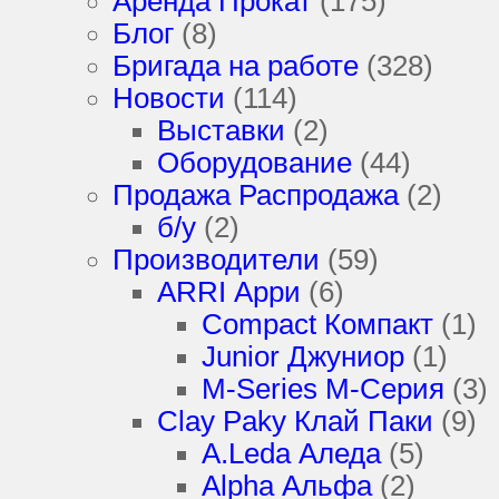
Аренда Прокат
(175)
Блог
(8)
Бригада на работе
(328)
Новости
(114)
Выставки
(2)
Оборудование
(44)
Продажа Распродажа
(2)
б/у
(2)
Производители
(59)
ARRI Арри
(6)
Compact Компакт
(1)
Junior Джуниор
(1)
M-Series М-Серия
(3)
Clay Paky Клай Паки
(9)
A.Leda Аледа
(5)
Alpha Альфа
(2)