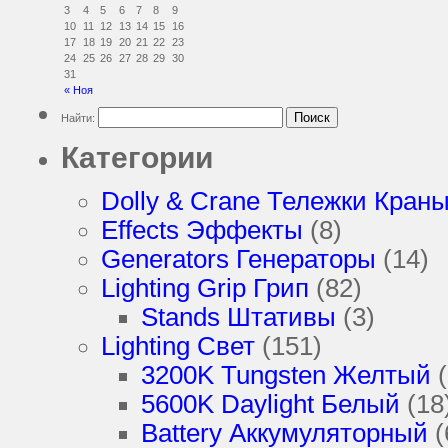
3
4
5
6
7
8
9
10
11
12
13
14
15
16
17
18
19
20
21
22
23
24
25
26
27
28
29
30
31
« Ноя
Найти:
Категории
Dolly & Crane Тележки Кран
Effects Эффекты
(8)
Generators Генераторы
(14)
Lighting Grip Грип
(82)
Stands Штативы
(3)
Lighting Свет
(151)
3200K Tungsten Желтый
(
5600K Daylight Белый
(18
Battery Аккумуляторный
(