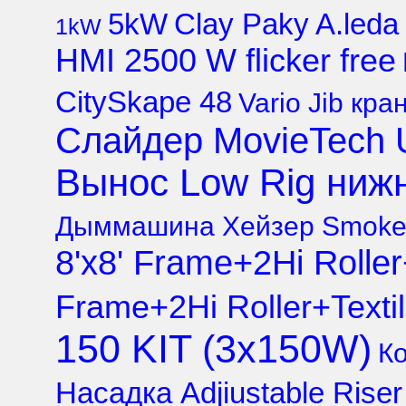
5kW
Clay Paky A.led
1kW
HMI 2500 W flicker free
CitySkape 48
Vario Jib кра
Слайдер MovieTech U
Вынос Low Rig нижн
Дыммашина Xейзер Smoke fa
8'x8' Frame+2Hi Roller
Frame+2Hi Roller+Texti
150 KIT (3х150W)
Ко
Насадка Adjiustable Riser