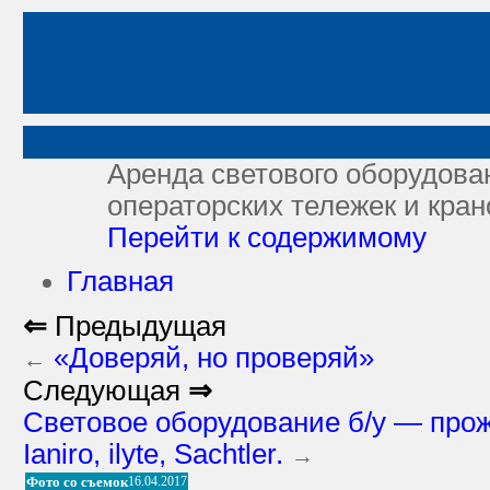
Аренда светового оборудован
операторских тележек и кран
Перейти к содержимому
Главная
⇐
Предыдущая
«Доверяй, но проверяй»
←
Следующая
⇒
Cветовое оборудование б/у — прожек
Ianiro, ilyte, Sachtler.
→
Фото со съемок
16.04.2017