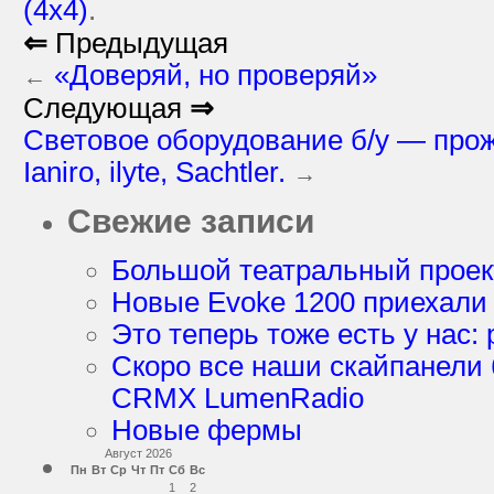
(4х4)
.
⇐
Предыдущая
«Доверяй, но проверяй»
←
Следующая
⇒
Cветовое оборудование б/у — прожек
Ianiro, ilyte, Sachtler.
→
Свежие записи
Большой театральный проек
Новые Evoke 1200 приехали
Это теперь тоже есть у нас: 
Скоро все наши скайпанели
CRMX LumenRadio
Новые фермы
Август 2026
Пн
Вт
Ср
Чт
Пт
Сб
Вс
1
2