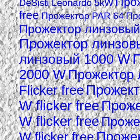
Прож
DeSisti Leonardo 5kW
free
Прожектор PAR 64
Пр
Прожектор линзовый 
Прожектор линзов
линзовый 1000 W
П
2000 W
Прожектор 
Прожект
Flicker free
W flicker free
Проже
W flicker free
Проже
Прожек
W flicker free