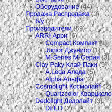
Оборудование
(44)
Продажа Распродажа
(2)
б/у
(2)
Производители
(59)
ARRI Арри
(6)
Compact Компакт
(1)
Junior Джуниор
(1)
M-Series М-Серия
(3)
Clay Paky Клай Паки
(9)
A.Leda Аледа
(5)
Alpha Альфа
(2)
Cosmolight Космолайт
(2)
Quartzcolor Кварцколо
Dedolight Дедолайт
(3)
DLED
(2)