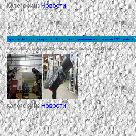
Категории:
Новости
Aputure 600 pro vs aputure 300x, оба с профильной оптикой 19° aputure
0
#aputure600pro vs #aputure300x, оба с профильной оптикой 19° #aputure.
Категории:
Новости