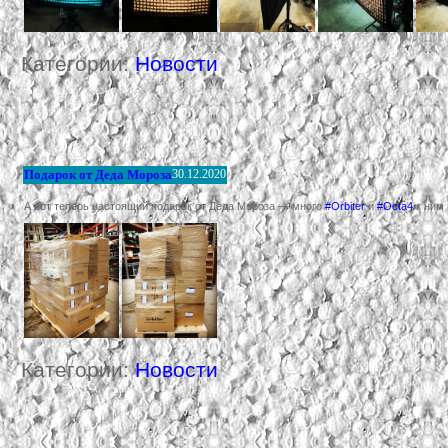
Категории:
Новости
Подарок от Деда Мороза
30.12.2020
А вот теперь настоящий подарок от Деда Мороза — много
#Orbiter
и
#Octa4
к ним
Категории:
Новости