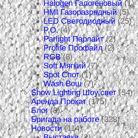
Halogen Галогеновый
(1)
HMI Газоразрядный
(5)
LED Светодиодный
(25)
P.O.
(4)
Parlight Парлайт
(2)
Profile Профайл
(2)
RGB
(8)
Soft Мягкий
(7)
Spot Спот
(1)
Wash Вош
(7)
Show Lighting Шоу свет
(54)
Аренда Прокат
(175)
Блог
(8)
Бригада на работе
(328)
Новости
(114)
Выставки
(2)