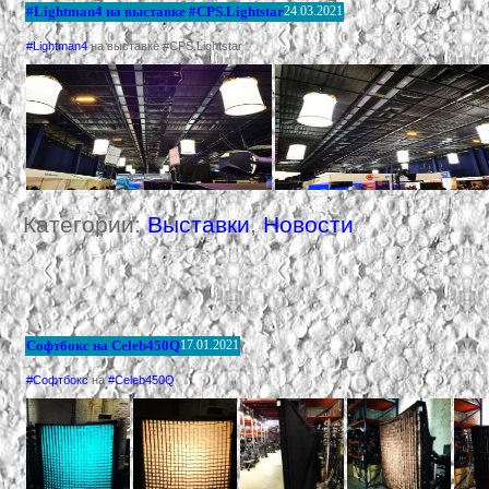
#Lightman4 на выставке #CPS.Lightstar
24.03.2021
#Lightman4
на выставке #CPS.Lightstar
Категории:
Выставки
,
Новости
Софтбокс на Celeb450Q
17.01.2021
#Софтбокс
на
#Celeb450Q