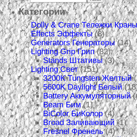
Категории
Dolly & Crane Тележки Кран
Effects Эффекты
(8)
Generators Генераторы
(14)
Lighting Grip Грип
(82)
Stands Штативы
(3)
Lighting Свет
(151)
3200K Tungsten Желтый
(
5600K Daylight Белый
(18
Battery Аккумуляторный
(
Beam Бим
(1)
BiColor БиКолор
(4)
Broad Заливающий
(1)
Fresnel Френель
(4)