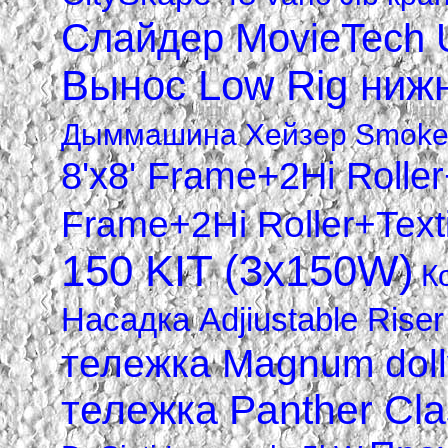
Слайдер MovieTech U
Вынос Low Rig нижн
Дыммашина Xейзер Smoke fa
8'x8' Frame+2Hi Roller
Frame+2Hi Roller+Text
150 KIT (3х150W)
К
Насадка Adjiustable Riser
тележка Magnum doll
тележка Panther Clas