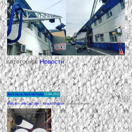
Категории:
Новости
AirLite и AirLiteTube
15.04.2021
#AirLite
и
#AirLiteTube
=
#LuxARBalloon
(новое название)