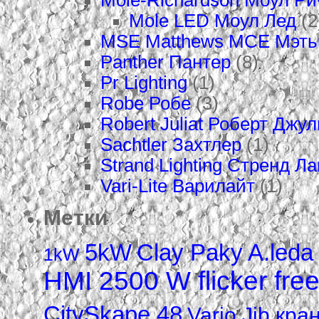
Mole-Richardson Моул Р
Mole LED Моул Лед
(2
MSE Matthews МСЕ Мэт
Panther Пантер
(8)
Pr Lighting
(1)
Robe Робе
(3)
Robert Juliat Роберт Джу
Sachtler Захтлер
(1)
Strand Lighting Стренд Л
Vari-Lite Варилайт
(1)
Метки
5kW
Clay Paky A.led
1kW
HMI 2500 W flicker fre
CitySkape 48
Vario Jib кра