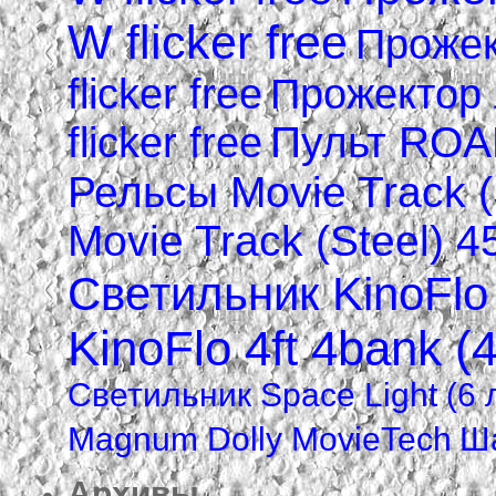
W flicker free
Прожек
flicker free
Прожектор
flicker free
Пульт ROA
Рельсы Movie Track (
Movie Track (Steel) 4
Светильник KinoFlo 
KinoFlo 4ft 4bank (
Светильник Space Light (6
Magnum Dolly MovieTech
Ша
Архивы