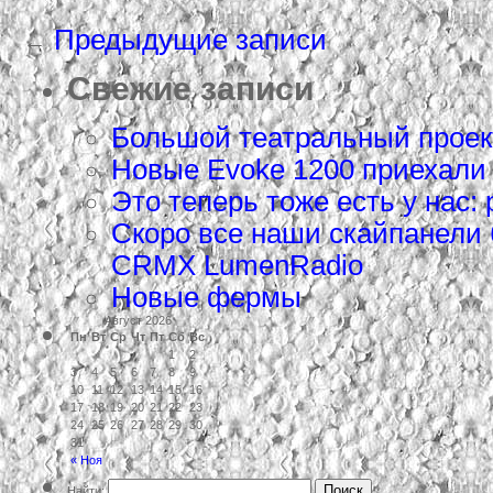
Предыдущие записи
←
Свежие записи
Большой театральный проек
Новые Evoke 1200 приехали
Это теперь тоже есть у нас: 
Скоро все наши скайпанели
CRMX LumenRadio
Новые фермы
Август 2026
Пн
Вт
Ср
Чт
Пт
Сб
Вс
1
2
3
4
5
6
7
8
9
10
11
12
13
14
15
16
17
18
19
20
21
22
23
24
25
26
27
28
29
30
31
« Ноя
Найти: