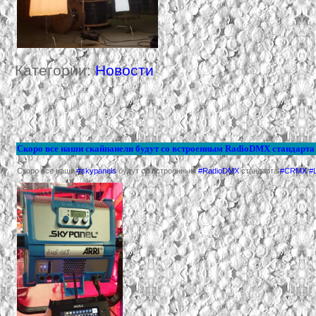
Категории:
Новости
Скоро все наши скайпанели будут со встроенным RadioDMX стандар
Скоро все наши
#skypanels
будут со встроенным
#RadioDMX
стандарта
#CRMX #