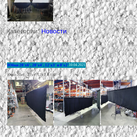
Категории:
Новости
Юбки 20′х6′, 20′х4′, 12′х3′ и 8′х2′
10.04.2021
Юбки 20′х6′, 20′х4′, 12′х3′ и 8′х2′.