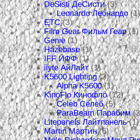
DeSisti ДеСисти
(3)
Leonardo Леонардо
(1
ETC
(3)
Film Gear Фильм Геар
(1)
Genie
(1)
Hazebase
(1)
IFF ИФФ
(1)
ilyte АйЛайт
(1)
K5600 Lighting
(3)
Alpha K5600
(1)
KinoFlo Кинофло
(12)
Celeb Селеб
(5)
ParaBeam Парабим
(3
Litepanels Лайтпанель
(1)
Martin Мартин
(6)