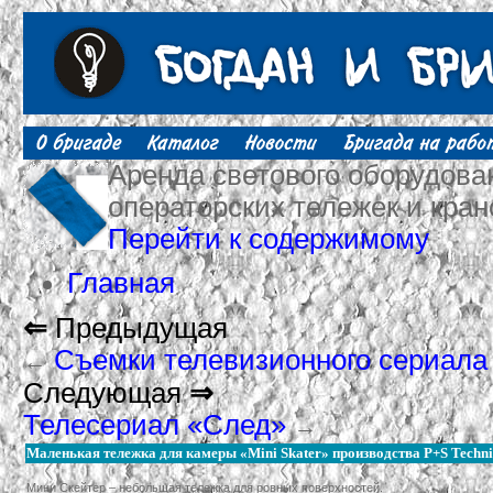
Аренда светового оборудован
операторских тележек и кран
Перейти к содержимому
Главная
⇐
Предыдущая
Съемки телевизионного сериала
←
Следующая
⇒
Телесериал «След»
→
Маленькая тележка для камеры «Mini Skater» производства P+S Techni
Мини Скейтер – небольшая тележка для ровных поверхностей.