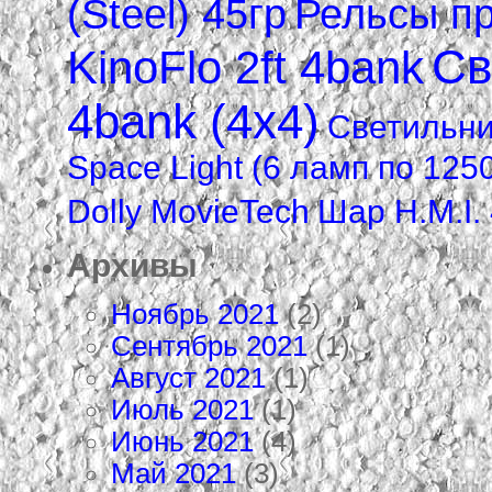
(Steel) 45гр
Рельсы пр
Св
KinoFlo 2ft 4bank
4bank (4х4)
Светильник
Space Light (6 ламп по 125
Dolly MovieTech
Шар H.M.I.
Архивы
Ноябрь 2021
(2)
Сентябрь 2021
(1)
Август 2021
(1)
Июль 2021
(1)
Июнь 2021
(4)
Май 2021
(3)