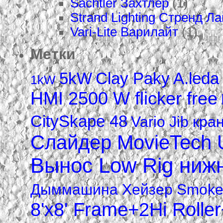
Sachtler Захтлер
(1)
Strand Lighting Стренд Л
Vari-Lite Варилайт
(1)
Метки
5kW
Clay Paky A.led
1kW
HMI 2500 W flicker free
CitySkape 48
Vario Jib кра
Слайдер MovieTech U
Вынос Low Rig нижн
Дыммашина Xейзер Smoke fa
8'x8' Frame+2Hi Roller