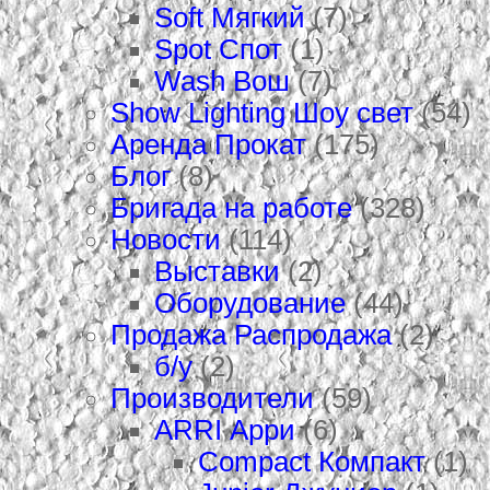
Soft Мягкий
(7)
Spot Спот
(1)
Wash Вош
(7)
Show Lighting Шоу свет
(54)
Аренда Прокат
(175)
Блог
(8)
Бригада на работе
(328)
Новости
(114)
Выставки
(2)
Оборудование
(44)
Продажа Распродажа
(2)
б/у
(2)
Производители
(59)
ARRI Арри
(6)
Compact Компакт
(1)