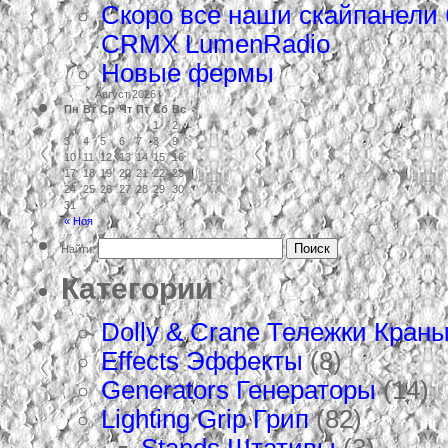
Скоро все наши скайпанели
CRMX LumenRadio
Новые фермы
Август 2026
Пн
Вт
Ср
Чт
Пт
Сб
Вс
1
2
3
4
5
6
7
8
9
10
11
12
13
14
15
16
17
18
19
20
21
22
23
24
25
26
27
28
29
30
31
« Ноя
Найти:
Категории
Dolly & Crane Тележки Кран
Effects Эффекты
(8)
Generators Генераторы
(14)
Lighting Grip Грип
(82)