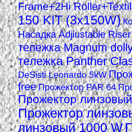
Frame+2Hi Roller+Texti
150 KIT (3х150W)
Ко
Насадка Adjiustable Riser
тележка Magnum doll
тележка Panther Clas
Прож
DeSisti Leonardo 5kW
free
Прожектор PAR 64
Пр
Прожектор линзовый 
Прожектор линзов
линзовый 1000 W
П