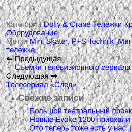
Категории
Dolly & Crane Тележки К
Оборудование
Метки
Mini Skater
,
P+S Technik
,
Мин
тележка
.
⇐
Предыдущая
Съемки телевизионного сериала
←
Следующая
⇒
Телесериал «След»
→
Свежие записи
Большой театральный проек
Новые Evoke 1200 приехали
Это теперь тоже есть у нас: 