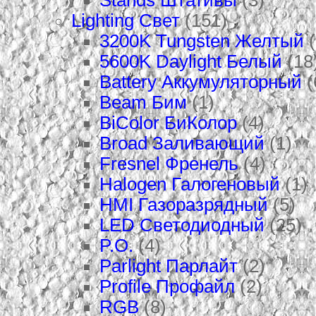
Stands Штативы
(3)
Lighting Свет
(151)
3200K Tungsten Желтый
(
5600K Daylight Белый
(18
Battery Аккумуляторный
(
Beam Бим
(1)
BiColor БиКолор
(4)
Broad Заливающий
(1)
Fresnel Френель
(4)
Halogen Галогеновый
(1)
HMI Газоразрядный
(5)
LED Светодиодный
(25)
P.O.
(4)
Parlight Парлайт
(2)
Profile Профайл
(2)
RGB
(8)