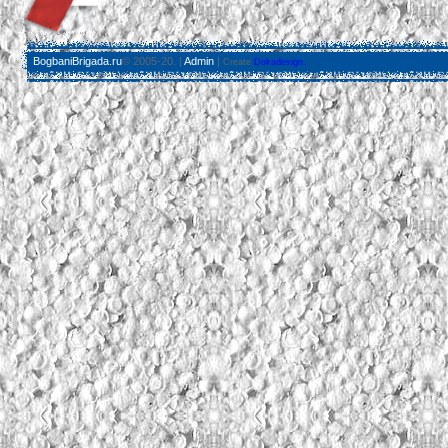
BogbaniBrigada.ru
© 2005-20. |
Admin
|
Create
Dokadesign.