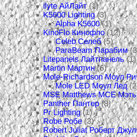
ilyte АйЛайт
(1)
K5600 Lighting
(3)
Alpha K5600
(1)
KinoFlo Кинофло
(12)
Celeb Селеб
(5)
ParaBeam Парабим
(3
Litepanels Лайтпанель
(1)
Martin Мартин
(6)
Mole-Richardson Моул Р
Mole LED Моул Лед
(2
MSE Matthews МСЕ Мэт
Panther Пантер
(8)
Pr Lighting
(1)
Robe Робе
(3)
Robert Juliat Роберт Джу