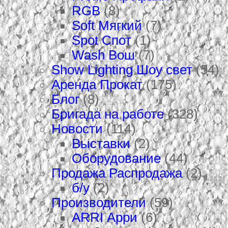
RGB
(8)
Soft Мягкий
(7)
Spot Спот
(1)
Wash Вош
(7)
Show Lighting Шоу свет
(54)
Аренда Прокат
(175)
Блог
(8)
Бригада на работе
(328)
Новости
(114)
Выставки
(2)
Оборудование
(44)
Продажа Распродажа
(2)
б/у
(2)
Производители
(59)
ARRI Арри
(6)