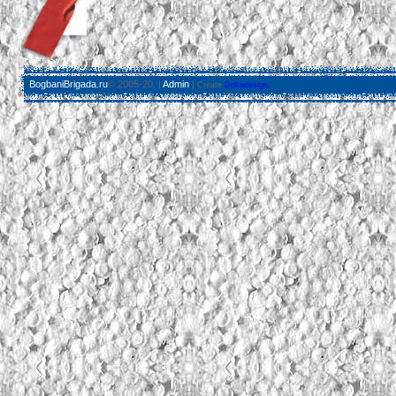
BogbaniBrigada.ru
© 2005-20. |
Admin
|
Create
Dokadesign.