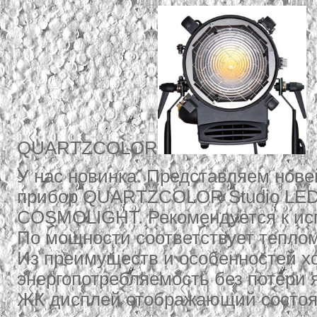
QUARTZCOLOR
У нас новинка. Представляем нов
прибор QUARTZCOLOR Studio LED 
COSMOLIGHT. Рекомендуется к ис
По мощности соответствует теплом
Из преимуществ и особенностей хо
энергопотребляемость без потери 
ЖК дисплей отображающий состояни