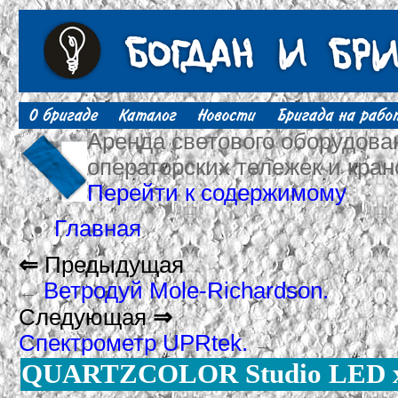
Аренда светового оборудован
операторских тележек и кран
Перейти к содержимому
Главная
⇐
Предыдущая
Ветродуй Mole-Richardson.
←
Следующая
⇒
Спектрометр UPRtek.
→
QUARTZCOLOR Studio LED 