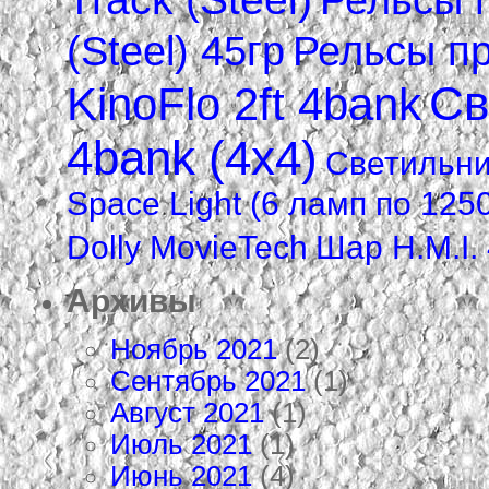
(Steel) 45гр
Рельсы пр
Св
KinoFlo 2ft 4bank
4bank (4х4)
Светильник
Space Light (6 ламп по 125
Dolly MovieTech
Шар H.M.I.
Архивы
Ноябрь 2021
(2)
Сентябрь 2021
(1)
Август 2021
(1)
Июль 2021
(1)
Июнь 2021
(4)