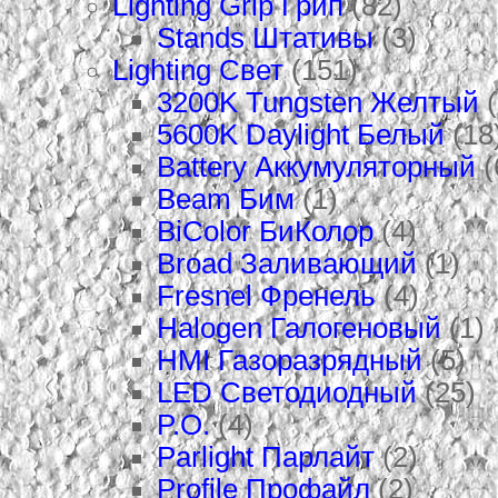
Lighting Grip Грип
(82)
Stands Штативы
(3)
Lighting Свет
(151)
3200K Tungsten Желтый
(
5600K Daylight Белый
(18
Battery Аккумуляторный
(
Beam Бим
(1)
BiColor БиКолор
(4)
Broad Заливающий
(1)
Fresnel Френель
(4)
Halogen Галогеновый
(1)
HMI Газоразрядный
(5)
LED Светодиодный
(25)
P.O.
(4)
Parlight Парлайт
(2)
Profile Профайл
(2)