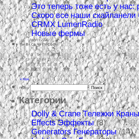
Это теперь тоже есть у нас: 
Скоро все наши скайпанели
CRMX LumenRadio
Новые фермы
Август 2026
Пн
Вт
Ср
Чт
Пт
Сб
Вс
1
2
3
4
5
6
7
8
9
10
11
12
13
14
15
16
17
18
19
20
21
22
23
24
25
26
27
28
29
30
31
« Ноя
Найти:
Категории
Dolly & Crane Тележки Кран
Effects Эффекты
(8)
Generators Генераторы
(14)