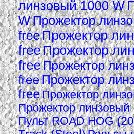
линзовый 1000 W
П
W
Прожектор линзо
Прожектор линз
free
free
Прожектор лин
free
Прожектор линз
Прожектор линз
free
free
Прожектор линзов
Прожектор линзовый H
Пульт ROAD HOG (204
Track (Steel)
Рельсы 