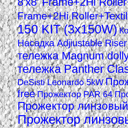
8'x8' Frame+2Hi Roller
Frame+2Hi Roller+Texti
150 KIT (3х150W)
Ко
Насадка Adjiustable Riser
тележка Magnum doll
тележка Panther Clas
Прож
DeSisti Leonardo 5kW
free
Прожектор PAR 64
Пр
Прожектор линзовый 
Прожектор линзов