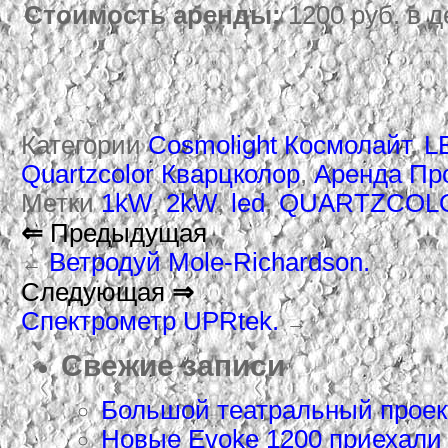
Стоимость аренды:
1200 руб. в д
Категории
Cosmolight Космолайт
,
L
Quartzcolor Кварцколор
,
Аренда Пр
Метки
1kW
,
2kW
,
led
,
QUARTZCOL
⇐
Предыдущая
Ветродуй Mole-Richardson.
←
Следующая
⇒
Спектрометр UPRtek.
→
Свежие записи
Большой театральный проек
Новые Evoke 1200 приехали