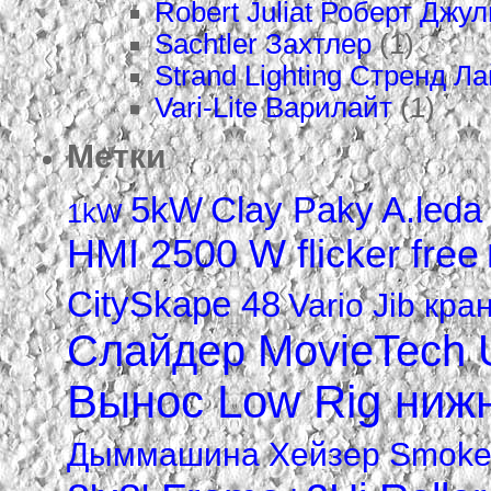
Robert Juliat Роберт Джу
Sachtler Захтлер
(1)
Strand Lighting Стренд Л
Vari-Lite Варилайт
(1)
Метки
5kW
Clay Paky A.led
1kW
HMI 2500 W flicker free
CitySkape 48
Vario Jib кра
Слайдер MovieTech U
Вынос Low Rig нижн
Дыммашина Xейзер Smoke fa