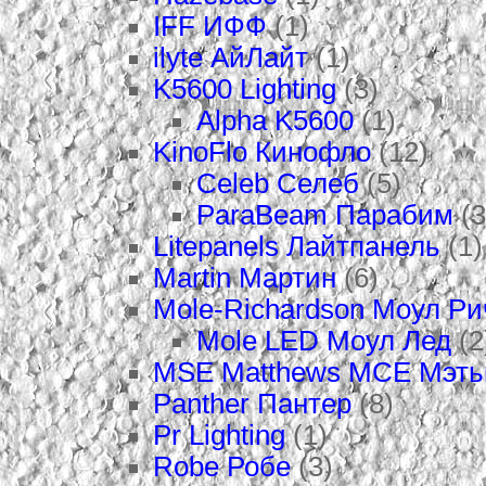
IFF ИФФ
(1)
ilyte АйЛайт
(1)
K5600 Lighting
(3)
Alpha K5600
(1)
KinoFlo Кинофло
(12)
Celeb Селеб
(5)
ParaBeam Парабим
(3
Litepanels Лайтпанель
(1)
Martin Мартин
(6)
Mole-Richardson Моул Р
Mole LED Моул Лед
(2
MSE Matthews МСЕ Мэт
Panther Пантер
(8)
Pr Lighting
(1)
Robe Робе
(3)