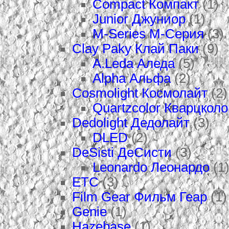
Compact Компакт
(1)
Junior Джуниор
(1)
M-Series М-Серия
(3)
Clay Paky Клай Паки
(9)
A.Leda Аледа
(5)
Alpha Альфа
(2)
Cosmolight Космолайт
(2)
Quartzcolor Кварцколо
Dedolight Дедолайт
(3)
DLED
(2)
DeSisti ДеСисти
(3)
Leonardo Леонардо
(1
ETC
(3)
Film Gear Фильм Геар
(1)
Genie
(1)
Hazebase
(1)