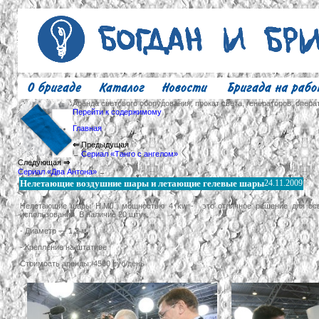
Аренда светового оборудования, прокат света, генераторов, опера
Перейти к содержимому
Главная
⇐
Предыдущая
Сериал «Танго с ангелом»
←
Следующая
⇒
Сериал «Два Антона»
→
Нелетающие воздушние шары и летающие гелевые шары
24.11.2009
Нелетающие шары H.M.I., мощностью 4 kw - это отличное решение для осв
использовании. В наличие 20 штук.
- Диаметр — 1,2 м.
- Крепление на штативе
Стоимость аренды: 4500 руб/день