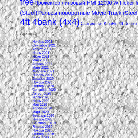
free
Прожектор линзовый HMI 12000 W flicker f
(Steel)
Рельсы поворотные Movie Track (Steel
4ft 4bank (4х4)
Светильник KinoFlo 4ft Double
Архивы
Ноябрь 2021
(2)
Сентябрь 2021
(1)
Август 2021
(1)
Июль 2021
(1)
Июнь 2021
(4)
Май 2021
(3)
Апрель 2021
(3)
Март 2021
(2)
Февраль 2021
(4)
Январь 2021
(2)
Декабрь 2020
(5)
Ноябрь 2020
(3)
Октябрь 2020
(7)
Сентябрь 2020
(6)
Август 2020
(8)
Июль 2020
(7)
Июнь 2020
(17)
Май 2020
(4)
Апрель 2020
(6)
Март 2020
(4)
Февраль 2020
(3)
Январь 2020
(6)
Сентябрь 2019
(1)
Январь 2019
(2)
Ноябрь 2018
(3)
Октябрь 2018
(1)
Июль 2018
(3)