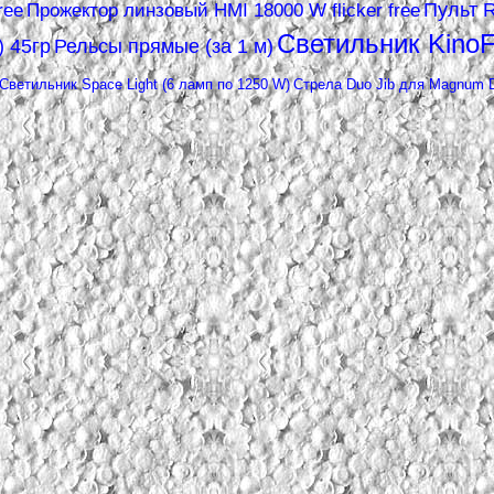
Пульт 
ree
Прожектор линзовый HMI 18000 W flicker free
Светильник KinoFl
) 45гр
Рельсы прямые (за 1 м)
Светильник Space Light (6 ламп по 1250 W)
Стрела Duo Jib для Magnum D