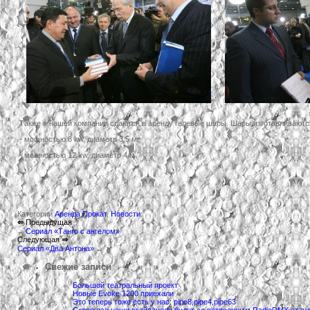
Также в нашей компании сдаются в аренду гелевые шары. Шары изготавливаются 
- мощностью 8 kw, диаметр 3,5 м;
- мощностью 12 kw, диаметр 4 м.
Категории
Аренда Прокат
,
Новости
.
⇐
Предыдущая
Сериал «Танго с ангелом»
←
Следующая
⇒
Сериал «Два Антона»
→
Свежие записи
Большой театральный проект
Новые Evoke 1200 приехали
Это теперь тоже есть у нас: pipe8,pipe4,pipe63
Скоро все наши скайпанели будут со встроенным RadioDMX ста