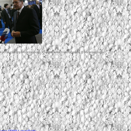
из высокотехнологичного, специального материала. В наличие есть:
ндарта CRMX LumenRadio