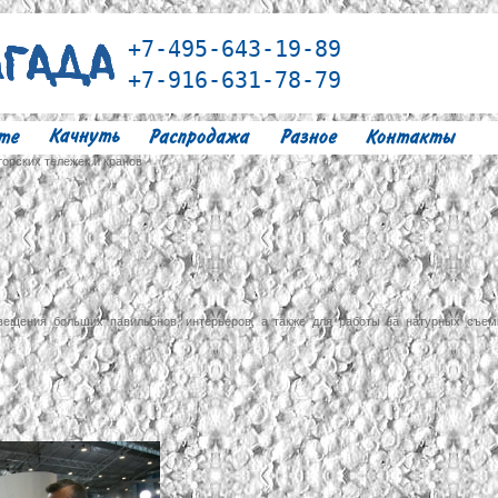
+7-495-643-19-89
+7-916-631-78-79
торских тележек и кранов
ещения больших павильонов, интерьеров, а также для работы на натурных съе