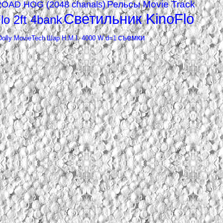
Рельсы Movie Track
ROAD HOG (2048 chanals)
Светильник KinoFlo
o 2ft 4bank
съемки
olly MovieTech
Шар H.M.I. 4000 W d=1