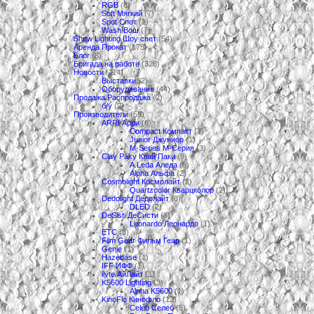
RGB
(8)
Soft Мягкий
(7)
Spot Спот
(1)
Wash Вош
(7)
Show Lighting Шоу свет
(54)
Аренда Прокат
(175)
Блог
(8)
Бригада на работе
(328)
Новости
(114)
Выставки
(2)
Оборудование
(44)
Продажа Распродажа
(2)
б/у
(2)
Производители
(59)
ARRI Арри
(6)
Compact Компакт
(1)
Junior Джуниор
(1)
M-Series М-Серия
(3)
Clay Paky Клай Паки
(9)
A.Leda Аледа
(5)
Alpha Альфа
(2)
Cosmolight Космолайт
(2)
Quartzcolor Кварцколор
(2)
Dedolight Дедолайт
(3)
DLED
(2)
DeSisti ДеСисти
(3)
Leonardo Леонардо
(1)
ETC
(3)
Film Gear Фильм Геар
(1)
Genie
(1)
Hazebase
(1)
IFF ИФФ
(1)
ilyte АйЛайт
(1)
K5600 Lighting
(3)
Alpha K5600
(1)
KinoFlo Кинофло
(12)
Celeb Селеб
(5)