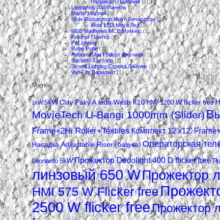
ParaBeam Парабим
(3)
Litepanels Лайтпанель
(1)
Martin Мартин
(6)
Mole-Richardson Моул Ричардсон
(3)
Mole LED Моул Лед
(2)
MSE Matthews МСЕ Мэтьюс
(1)
Panther Пантер
(8)
Pr Lighting
(1)
Robe Робе
(3)
Robert Juliat Роберт Джулиат
(1)
Sachtler Захтлер
(1)
Strand Lighting Стренд Лайтинг
(1)
Vari-Lite Варилайт
(1)
Метки
H
5kW
Clay Paky A.leda Wash K10
HMI 1200 W flicker free
1kW
Вы
MovieTech U-Bangi 1000mm (Slider)
Frame+2Hi Roller+Textiles
Комплект 12'x12' Frame+
Операторская теле
Насадка Adjiustable Riser (базука)
Прожектор Dedolight 400 D flicker free
Leonardo 5kW
Пр
линзовый 650 W
Прожектор 
Прожекто
HMI 575 W Flicker free
2500 W flicker free
Прожектор л