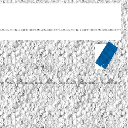
мках. Наши воздушные шары отличаются высокой надежностью и простотой в