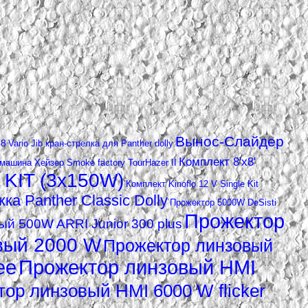
Вынос-Слайдер
48
Vario Jib кран-стрелка для Panther dolly
Комплект 8'x8'
ашина Xейзер Smoke factory TourHazer II
 KIT (3х150W)
Комплект Kinoflo 12 V Single Kit
а Panther Classic Dolly
Прожектор 5000W DeSisti
Прожектор
й 500W ARRI Junior 300 plus
вый 2000 W
Прожектор линзовый
ee
Прожектор линзовый HMI
ор линзовый HMI 6000 W flicker