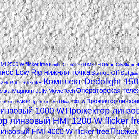
MI 2500 W flicker free
Robe CitySkape 
Kinoflo Celeb® 200 DMX LED
нос Low Rig нижняя точка
Вынос Off Set
Дымм
Комплект Dedolight 150
2Hi Roller+Textiles
Операторская тележк
жка Magnum dolly MovieTech
Прожектор линзовы
ожектор PAR 64
Прожектор Red Head 1000 W
линзовый 1000 W
Прожектор линзо
р линзовый HMI 1200 W flicker fr
Прожект
инзовый HMI 4000 W flicker free