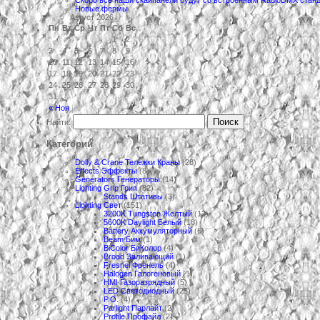
Новые фермы
Август 2026
Пн
Вт
Ср
Чт
Пт
Сб
Вс
1
2
3
4
5
6
7
8
9
10
11
12
13
14
15
16
17
18
19
20
21
22
23
24
25
26
27
28
29
30
31
« Ноя
Найти:
Категории
Dolly & Crane Тележки Краны
(28)
Effects Эффекты
(8)
Generators Генераторы
(14)
Lighting Grip Грип
(82)
Stands Штативы
(3)
Lighting Свет
(151)
3200K Tungsten Желтый
(12)
5600K Daylight Белый
(18)
Battery Аккумуляторный
(6)
Beam Бим
(1)
BiColor БиКолор
(4)
Broad Заливающий
(1)
Fresnel Френель
(4)
Halogen Галогеновый
(1)
HMI Газоразрядный
(5)
LED Светодиодный
(25)
P.O.
(4)
Parlight Парлайт
(2)
Profile Профайл
(2)