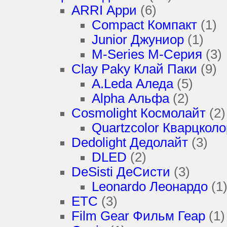
ARRI Арри
(6)
Compact Компакт
(1)
Junior Джуниор
(1)
M-Series М-Серия
(3)
Clay Paky Клай Паки
(9)
A.Leda Аледа
(5)
Alpha Альфа
(2)
Cosmolight Космолайт
(2)
Quartzcolor Кварцколо
Dedolight Дедолайт
(3)
DLED
(2)
DeSisti ДеСисти
(3)
Leonardo Леонардо
(1
ETC
(3)
Film Gear Фильм Геар
(1)