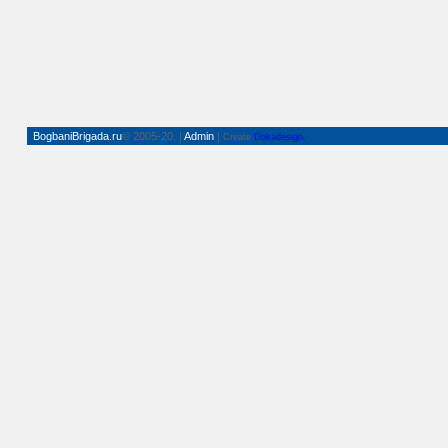
BogbaniBrigada.ru
© 2005-20. |
Admin
|
Create
Dokadesign.