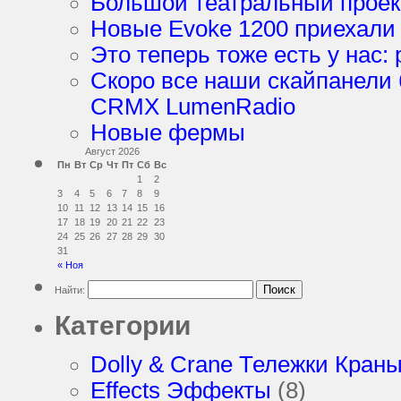
Большой театральный проек
Новые Evoke 1200 приехали
Это теперь тоже есть у нас: 
Скоро все наши скайпанели
CRMX LumenRadio
Новые фермы
Август 2026
Пн
Вт
Ср
Чт
Пт
Сб
Вс
1
2
3
4
5
6
7
8
9
10
11
12
13
14
15
16
17
18
19
20
21
22
23
24
25
26
27
28
29
30
31
« Ноя
Найти:
Категории
Dolly & Crane Тележки Кран
Effects Эффекты
(8)