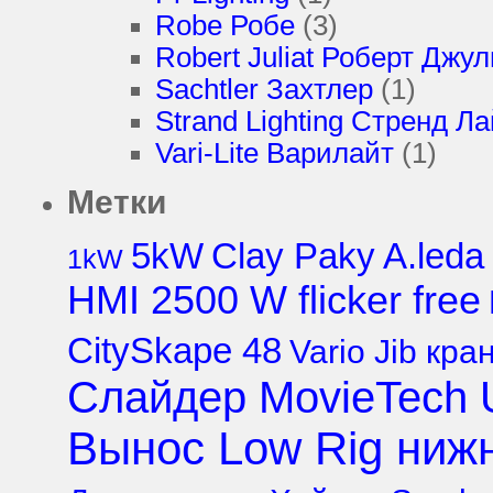
Robe Робе
(3)
Robert Juliat Роберт Джу
Sachtler Захтлер
(1)
Strand Lighting Стренд Л
Vari-Lite Варилайт
(1)
Метки
5kW
Clay Paky A.led
1kW
HMI 2500 W flicker free
CitySkape 48
Vario Jib кра
Слайдер MovieTech U
Вынос Low Rig нижн