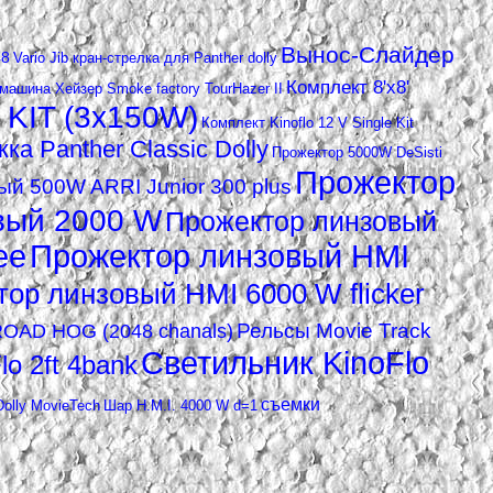
Вынос-Слайдер
48
Vario Jib кран-стрелка для Panther dolly
Комплект 8'x8'
ашина Xейзер Smoke factory TourHazer II
 KIT (3х150W)
Комплект Kinoflo 12 V Single Kit
а Panther Classic Dolly
Прожектор 5000W DeSisti
Прожектор
й 500W ARRI Junior 300 plus
вый 2000 W
Прожектор линзовый
ee
Прожектор линзовый HMI
ор линзовый HMI 6000 W flicker
Рельсы Movie Track
ROAD HOG (2048 chanals)
Светильник KinoFlo
o 2ft 4bank
съемки
olly MovieTech
Шар H.M.I. 4000 W d=1