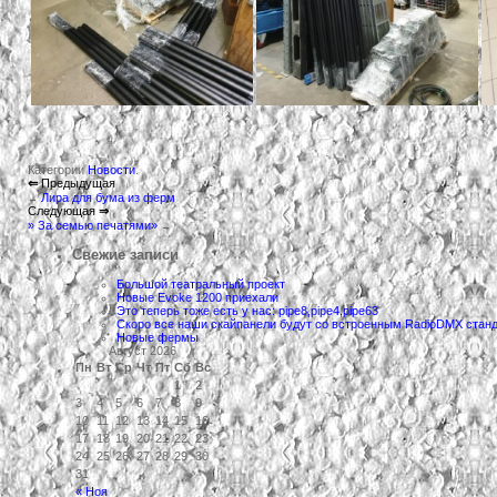
Категории
Новости
.
⇐
Предыдущая
Лира для бума из ферм
←
Следующая
⇒
» За семью печатями»
→
Свежие записи
Большой театральный проект
Новые Evoke 1200 приехали
Это теперь тоже есть у нас: pipe8,pipe4,pipe63
Скоро все наши скайпанели будут со встроенным RadioDMX ста
Новые фермы
Август 2026
Пн
Вт
Ср
Чт
Пт
Сб
Вс
1
2
3
4
5
6
7
8
9
10
11
12
13
14
15
16
17
18
19
20
21
22
23
24
25
26
27
28
29
30
31
« Ноя