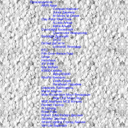
Производители
(59)
ARRI Арри
(6)
Compact Компакт
(1)
Junior Джуниор
(1)
M-Series М-Серия
(3)
Clay Paky Клай Паки
(9)
A.Leda Аледа
(5)
Alpha Альфа
(2)
Cosmolight Космолайт
(2)
Quartzcolor Кварцколор
(2)
Dedolight Дедолайт
(3)
DLED
(2)
DeSisti ДеСисти
(3)
Leonardo Леонардо
(1)
ETC
(3)
Film Gear Фильм Геар
(1)
Genie
(1)
Hazebase
(1)
IFF ИФФ
(1)
ilyte АйЛайт
(1)
K5600 Lighting
(3)
Alpha K5600
(1)
KinoFlo Кинофло
(12)
Celeb Селеб
(5)
ParaBeam Парабим
(3)
Litepanels Лайтпанель
(1)
Martin Мартин
(6)
Mole-Richardson Моул Ричардсон
(3)
Mole LED Моул Лед
(2)
MSE Matthews МСЕ Мэтьюс
(1)
Panther Пантер
(8)
Pr Lighting
(1)
Robe Робе
(3)
Robert Juliat Роберт Джулиат
(1)
Sachtler Захтлер
(1)
Strand Lighting Стренд Лайтинг
(1)
Vari-Lite Варилайт
(1)