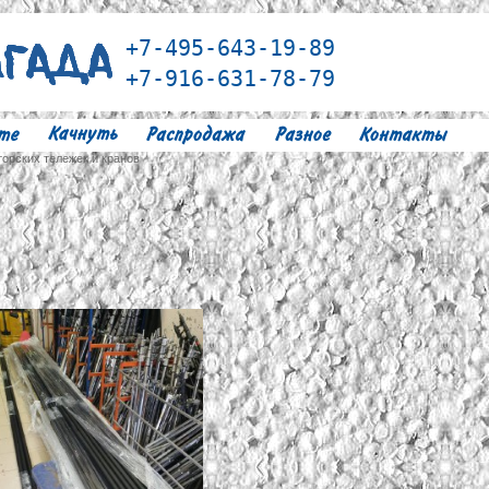
+7-495-643-19-89
+7-916-631-78-79
торских тележек и кранов