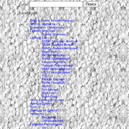
Найти:
Категории
Dolly & Crane Тележки Краны
(28)
Effects Эффекты
(8)
Generators Генераторы
(14)
Lighting Grip Грип
(82)
Stands Штативы
(3)
Lighting Свет
(151)
3200K Tungsten Желтый
(12)
5600K Daylight Белый
(18)
Battery Аккумуляторный
(6)
Beam Бим
(1)
BiColor БиКолор
(4)
Broad Заливающий
(1)
Fresnel Френель
(4)
Halogen Галогеновый
(1)
HMI Газоразрядный
(5)
LED Светодиодный
(25)
P.O.
(4)
Parlight Парлайт
(2)
Profile Профайл
(2)
RGB
(8)
Soft Мягкий
(7)
Spot Спот
(1)
Wash Вош
(7)
Show Lighting Шоу свет
(54)
Аренда Прокат
(175)
Блог
(8)
Бригада на работе
(328)
Новости
(114)
Выставки
(2)
Оборудование
(44)
Продажа Распродажа
(2)
б/у
(2)