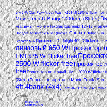
Метки
H
5kW
Clay Paky A.leda Wash K10
HMI 1200 W flicker free
1kW
Вы
MovieTech U-Bangi 1000mm (Slider)
Frame+2Hi Roller+Textiles
Комплект 12'x12' Frame+
Операторская теле
Насадка Adjiustable Riser (базука)
Прожектор Dedolight 400 D flicker free
Leonardo 5kW
Пр
линзовый 650 W
Прожектор 
Прожекто
HMI 575 W Flicker free
2500 W flicker free
Прожектор л
free
Прожектор линзовый HMI 12000 W flicker f
(Steel)
Рельсы поворотные Movie Track (Steel
4ft 4bank (4х4)
Светильник KinoFlo 4ft Double
Архивы
Ноябрь 2021
(2)
Сентябрь 2021
(1)