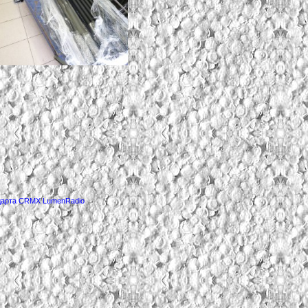
ндарта CRMX LumenRadio