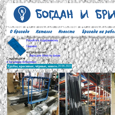
Аренда светового оборудования, прокат света, генераторов, опера
Перейти к содержимому
Главная
⇐
Предыдущая
Лира для бума из ферм
←
Следующая
⇒
» За семью печатями»
→
Трубы, красивые, чёрные, много.
20.06.2021