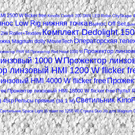
MI 2500 W flicker free
Robe CitySkape 
Kinoflo Celeb® 200 DMX LED
нос Low Rig нижняя точка
Вынос Off Set
Дымм
Комплект Dedolight 150
2Hi Roller+Textiles
Операторская тележк
жка Magnum dolly MovieTech
Прожектор линзовы
ожектор PAR 64
Прожектор Red Head 1000 W
линзовый 1000 W
Прожектор линзо
р линзовый HMI 1200 W flicker fr
Прожект
инзовый HMI 4000 W flicker free
Пульт 
ree
Прожектор линзовый HMI 18000 W flicker free
Светильник KinoFl
) 45гр
Рельсы прямые (за 1 м)
Светильник Space Light (6 ламп по 1250 W)
Стрела Duo Jib для Magnum D